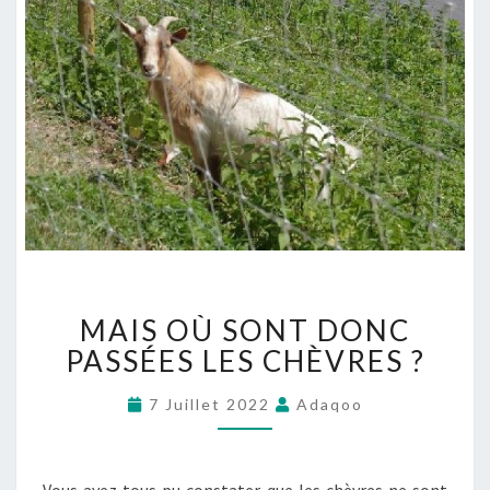
M
MAIS OÙ SONT DONC
A
I
PASSÉES LES CHÈVRES ?
S
O
7 Juillet 2022
Adaqoo
Ù
S
O
Vous avez tous pu constater que les chèvres ne sont