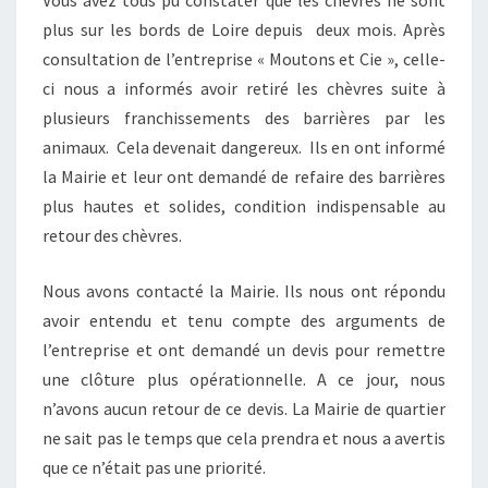
N
plus sur les bords de Loire depuis deux mois. Après
T
D
consultation de l’entreprise « Moutons et Cie », celle-
O
ci nous a informés avoir retiré les chèvres suite à
N
plusieurs franchissements des barrières par les
C
animaux. Cela devenait dangereux. Ils en ont informé
P
A
la Mairie et leur ont demandé de refaire des barrières
S
plus hautes et solides, condition indispensable au
S
retour des chèvres.
É
E
Nous avons contacté la Mairie. Ils nous ont répondu
S
L
avoir entendu et tenu compte des arguments de
E
l’entreprise et ont demandé un devis pour remettre
S
une clôture plus opérationnelle. A ce jour, nous
C
n’avons aucun retour de ce devis. La Mairie de quartier
H
ne sait pas le temps que cela prendra et nous a avertis
È
V
que ce n’était pas une priorité.
R